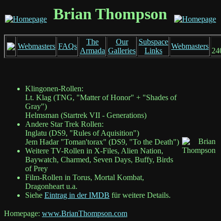
Brian Thompson
The
Our
Subspace
Webmasters
FAQs
Webmasters
Armada
Galleries
Links
24
Klingonen-Rollen:
Lt. Klag (TNG, "Matter of Honor" + "Shades of
Gray")
Helmsman (Startrek VII - Generations)
Andere Star Trek Rollen:
Inglatu (DS9, "Rules of Aquisition")
Jem Hadar "Toman'torax" (DS9, "To the Death")
Weitere TV-Rollen in X-Files, Alien Nation,
Baywatch, Charmed, Seven Days, Buffy, Birds
of Prey
Film-Rollen in Torus, Mortal Kombat,
Dragonheart u.a.
Siehe
Eintrag in der IMDB
für weitere Details.
Homepage:
www.BrianThompson.com