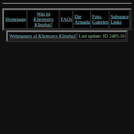
Was ist
Die
Foto-
Subspace
Homepage
Khemorex
FAQs
Armada
Galerien
Links
Klinzhai?
Webmasters of
Khemorex Klinzhai!
Last update: ID 2405.16