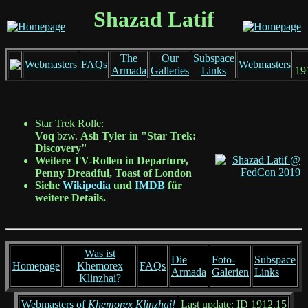
Shazad Latif
The
Our
Subspace
Webmasters
FAQs
Webmasters
Armada
Galleries
Links
19
Star Trek Rolle:
Voq
bzw.
Ash Tyler
in "Star Trek:
Discovery"
Weitere TV-Rollen in Departure,
Penny Dreadful, Toast of London
Siehe
Wikipedia
und
IMDB
für
weitere Details.
Was ist
Die
Foto-
Subspace
Homepage
Khemorex
FAQs
Armada
Galerien
Links
Klinzhai?
Webmasters of
Khemorex Klinzhai!
Last update: ID 1912.15